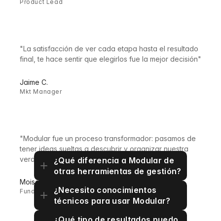
Product Lead
"La satisfacción de ver cada etapa hasta el resultado
final, te hace sentir que elegirlos fue la mejor decisión"
Jaime C.
Mkt Manager
"Modular fue un proceso transformador: pasamos de
tener ideas sueltas a descubrir y organizar nuestra
FAQ´s
verdadera esencia como empresa"
¿Qué diferencia a Modular de 
otras herramientas de gestión?
Respuestas rápidas a preguntas frecuentes 
Moises H
¿Necesito conocimientos 
sobre Modular.
Fundador CEO
técnicos para usar Modular?
¿Qué tipo de resultados puedo 