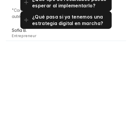
esperar al implementarlo?
"Con Modular pude traducir de manera efectiva y
auténtica mi estrategia de marca”
¿Qué pasa si ya tenemos una 
estrategia digital en marcha?
Sofia B.
Entrepreneur
¿En qué etapa está tu 
marca hoy?
No todas las marcas necesitan lo mismo.
Pero todas requieren claridad. Modular existe
para acompañar ese proceso, desde la base
hasta el crecimiento.
Tengamos una conversación para evaluar si
Modular es la herramienta que necesitas.
Agenda una Demo